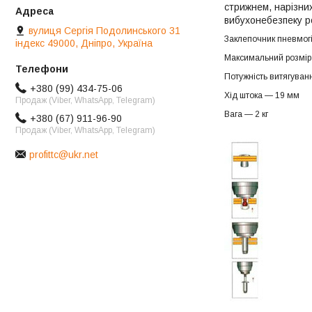
стрижнем, нарізних
вибухонебезпеку р
вулиця Сергія Подолинського 31
Заклепочник пневмогід
індекс 49000, Дніпро, Україна
Максимальний розмір 
Потужність витягуван
+380 (99) 434-75-06
Хід штока — 19 мм
Продаж (Viber, WhatsApp, Telegram)
Вага — 2 кг
+380 (67) 911-96-90
Продаж (Viber, WhatsApp, Telegram)
profittc@ukr.net