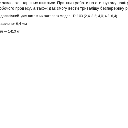
 заклепок і нарізних шпильок. Принцип роботи на стиснутому повіт
обочого процесу, а також дає змогу вести тривалішу безперервну р
равлічний для витяжних заклепок модель R-103 (2,4; 3,2; 4,0; 4,8; 6,4)
заклепок 6,4 мм
ня — 1413 кг