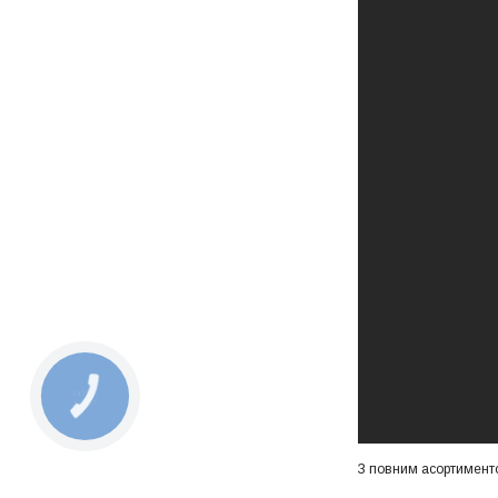
КНОПКА
ЗВ'ЯЗКУ
З повним асортимент