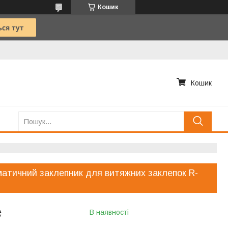
Кошик
Кошик
атичний заклепник для витяжних заклепок R-
₴
В наявності