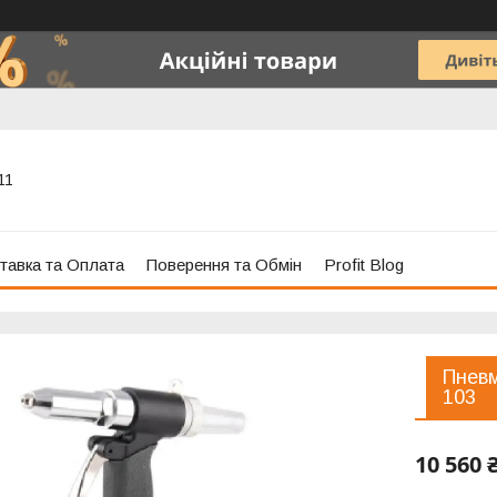
11
тавка та Оплата
Поверення та Обмін
Profit Blog
Пневм
103
10 560 