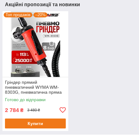
Акційні пропозиції та новинки
Топ продажів
–20%
Гріндер прямий
пневматичний WYMA WM-
8303G, пневматична пряма
зачистна машина на 25000
Готово до відправки
об/хв
2 784
₴
3 480 ₴
Купити