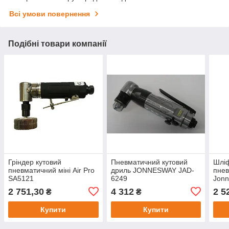
Всі умови повернення
Подібні товари компанії
Гріндер кутовий
Пневматичний кутовий
Шлі
пневматичний міні Air Pro
дриль JONNESWAY JAD-
пнев
SA5121
6249
Jonn
2 751,30
4 312
2 5
₴
₴
Купити
Купити