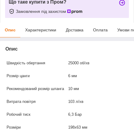
Що таке купити з Пром?
Замовлення під захистом
Опис
Характеристики
Доставка
Оплата
Умови п
Опис
Швидкість обертання
25000 об/хв
Розмір цанги
6 мм
Рекомендований розмір шланга
10 мм
Витрата повітря
103 л/хв
Робочий тиск
6,3 Бар
Розміри
198х63 мм