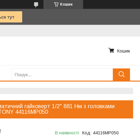
Кошик
Кошик
атичний гайковерт 1/2" 881 Нм з головками
TONY 44116MP050
₴
В наявності
Код:
44116MP050