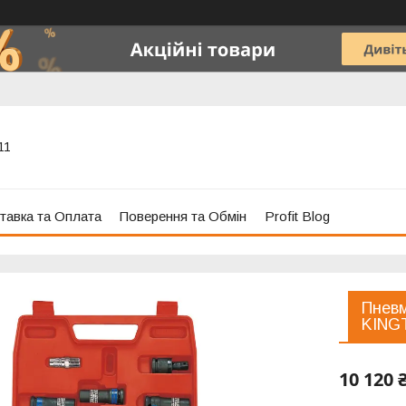
11
тавка та Оплата
Поверення та Обмін
Profit Blog
Пневм
KING
10 120 