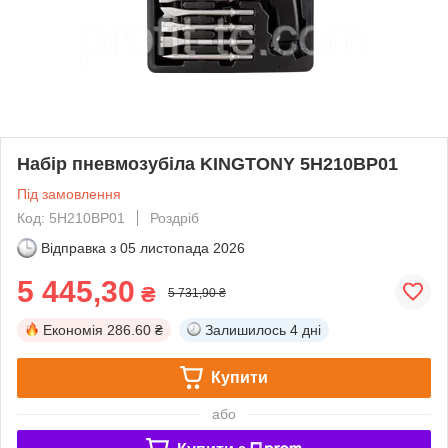
Набір пневмозубіла KINGTONY 5H210BP01
Під замовлення
Код: 5H210BP01
Роздріб
Відправка з
05 листопада 2026
5 445,30
₴
5 731,90 ₴
Економія
286.60 ₴
Залишилось
4 дні
Купити
або