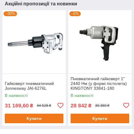
Акційні пропозиції та новинки
–30%
–5%
Пневматичний гайковерт 1"
Гайковерт пневматичний
2440 Нм (у формі пістолета)
Jonnesway JAI-6276L
KINGTONY 33841-180
В наявності
В наявності
31 169,60
28 842
₴
₴
44 528 ₴
30 360 ₴
Купити
Купити