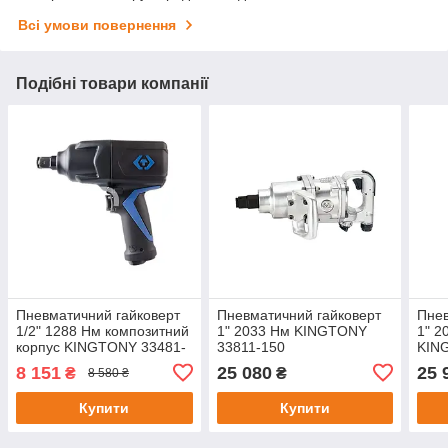
Всі умови повернення
Подібні товари компанії
Пневматичний гайковерт
Пневматичний гайковерт
Пнев
1/2" 1288 Нм композитний
1" 2033 Нм KINGTONY
1" 2
корпус KINGTONY 33481-
33811-150
KIN
095
8 151
25 080
25 
₴
₴
8 580 ₴
Купити
Купити