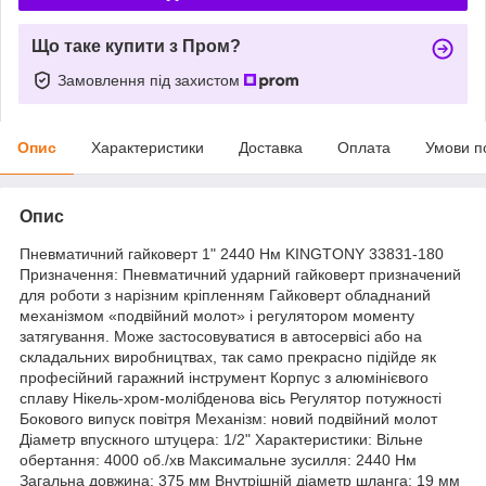
Що таке купити з Пром?
Замовлення під захистом
Опис
Характеристики
Доставка
Оплата
Умови п
Опис
Пневматичний гайковерт 1" 2440 Нм KINGTONY 33831-180
Призначення: Пневматичний ударний гайковерт призначений
для роботи з нарізним кріпленням Гайковерт обладнаний
механізмом «подвійний молот» і регулятором моменту
затягування. Може застосовуватися в автосервісі або на
складальних виробництвах, так само прекрасно підійде як
професійний гаражний інструмент Корпус з алюмінієвого
сплаву Нікель-хром-молібденова вісь Регулятор потужності
Бокового випуск повітря Механізм: новий подвійний молот
Діаметр впускного штуцера: 1/2" Характеристики: Вільне
обертання: 4000 об./хв Максимальне зусилля: 2440 Нм
Загальна довжина: 375 мм Внутрішній діаметр шланга: 19 мм