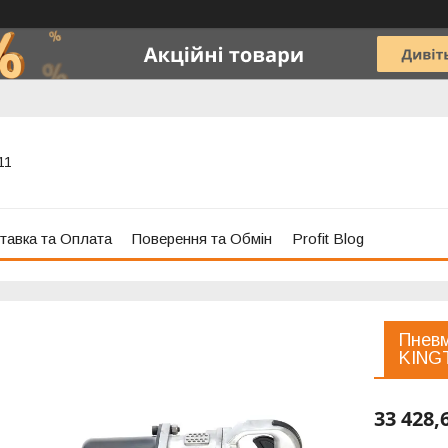
11
тавка та Оплата
Поверення та Обмін
Profit Blog
Пневм
KING
33 428,