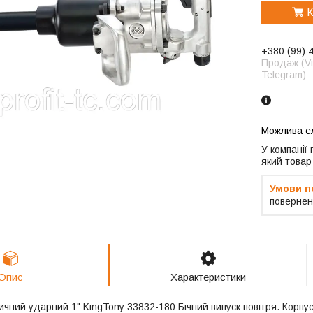
К
+380 (99) 
Продаж (Vi
Telegram)
У компанії
який товар
повернен
Опис
Характеристики
чний ударний 1" KingTony 33832-180 Бічний випуск повітря. Корпус 