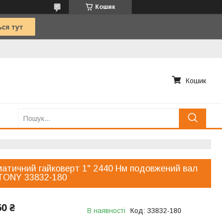
Кошик
Кошик
атичний гайковерт 1" 2440 Нм подовжений вал
TONY 33832-180
60 ₴
В наявності
Код:
33832-180