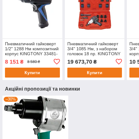
Пневматичний гайковерт
Пневматичний гайковерт
Пнев
1/2" 1288 Нм композитний
3/4" 1085 Нм, з набором
3/4"
корпус KINGTONY 33481-
головок 18 пр. KINGTONY
кор
095
64115MP
100
8 151
19 673,70
10 
₴
₴
8 580 ₴
Купити
Купити
Акційні пропозиції та новинки
–30%