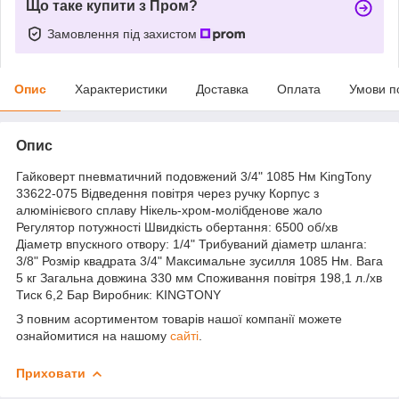
Що таке купити з Пром?
Замовлення під захистом
Опис
Характеристики
Доставка
Оплата
Умови п
Опис
Гайковерт пневматичний подовжений 3/4" 1085 Нм KingTony
33622-075 Відведення повітря через ручку Корпус з
алюмінієвого сплаву Нікель-хром-молібденове жало
Регулятор потужності Швидкість обертання: 6500 об/хв
Діаметр впускного отвору: 1/4" Трибуваний діаметр шланга:
3/8" Розмір квадрата 3/4" Максимальне зусилля 1085 Нм. Вага
5 кг Загальна довжина 330 мм Споживання повітря 198,1 л./хв
Тиск 6,2 Бар Виробник: KINGTONY
З повним асортиментом товарів нашої компанії можете
ознайомитися на нашому
сайті
.
Приховати