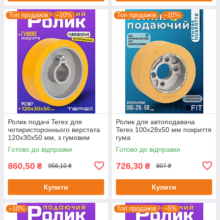
Топ продажів
–10%
Топ продажів
–10%
Ролик подачі Terex для
Ролик для автоподавача
чотиристороннього верстата
Terex 100х28х50 мм покриття
120х30x50 мм, з гумовим
гума
покриттям
Готово до відправки
Готово до відправки
860,50
726,30
₴
₴
956,10 ₴
807 ₴
Купити
Купити
–10%
Топ продажів
–5%