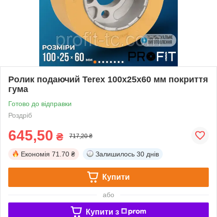
Ролик подаючий Terex 100х25х60 мм покриття
гума
Готово до відправки
Роздріб
645,50
₴
717,20 ₴
Економія
71.70 ₴
Залишилось
30 днів
Купити
або
Купити з