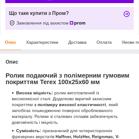
Що таке купити з Пром?
Замовлення під захистом
Опис
Характеристики
Доставка
Оплата
Умови п
Опис
Ролик подаючий з полімерним гумовим
покриттям Terex 100х25х60 мм
Висока міцність:
ролик виготовлений із
високоякісної сталі. Додатково вкритий захисним
покриттям
з полімеру високої еластичності
, який
запобігає пошкодженню поверхні оброблюваного
матеріалу. Ролики зі сталевих сплавів забезпечують
довговічність і міцність.
Сумісність:
призначений для чотиристоронніх
фрезерних верстатів
Haffner, HolzHer, Reignmac, V-