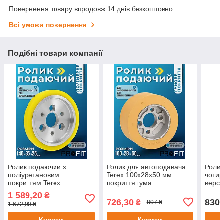
Повернення товару впродовж 14 днів безкоштовно
Всі умови повернення
Подібні товари компанії
Ролик подаючий з
Ролик для автоподавача
Роли
поліуретановим
Terex 100х28х50 мм
чоти
покриттям Terex
покриття гума
верс
140х35x25 мм
гумо
1 589,20
₴
726,30
830
₴
807 ₴
1 672,90 ₴
Купити
Купити