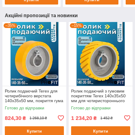
Акційні пропозиції та новинки
–35%
–15%
Ролик подаючий Terex для
Ролик подаючий з гумовим
чотирибічного верстата
покриттям Terex 140x35x50
140х35x50 мм, покриття гума
мм для чотиристороннього
верстата
Готово до відправки
Готово до відправки
824,30
1 234,20
₴
₴
1 268,10 ₴
1 452 ₴
Купити
Купити