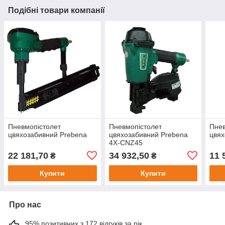
Подібні товари компанії
Пневмопістолет
Пневмопістолет
Пнев
цвяхозабивний Prebena
цвяхозабивний Prebena
цвях
4X-CNZ45
22 181,70
34 932,50
11 
₴
₴
Купити
Купити
Про нас
95% позитивних з 172 відгуків за рік