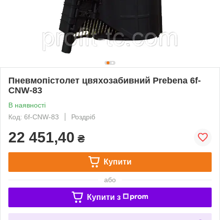
Пневмопістолет цвяхозабивний Prebena 6f-
CNW-83
В наявності
Код: 6f-CNW-83
Роздріб
22 451,40
₴
Купити
або
Купити з