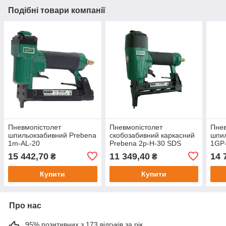
Подібні товари компанії
Пневмопістолет
Пневмопістолет
Пнев
шпильокзабивний Prebena
скобозабивний каркасний
шпил
1m-AL-20
Prebena 2p-H-30 SDS
1GP
15 442,70
11 349,40
14 
₴
₴
Купити
Купити
Про нас
95% позитивних з 173 відгуків за рік