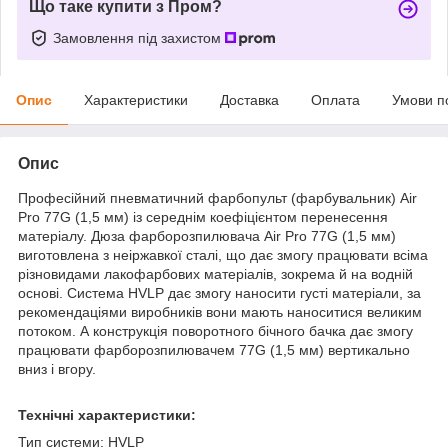
Що таке купити з Пром?
Замовлення під захистом
Опис
Характеристики
Доставка
Оплата
Умови п
Опис
Професійний пневматичний фарбопульт (фарбувальник) Air
Pro 77G (1,5 мм) із середнім коефіцієнтом перенесення
матеріалу. Дюза фарборозпилювача Air Pro 77G (1,5 мм)
виготовлена з неіржавкої сталі, що дає змогу працювати всіма
різновидами лакофарбових матеріалів, зокрема й на водній
основі. Система HVLP дає змогу наносити густі матеріали, за
рекомендаціями виробників вони мають наноситися великим
потоком. А конструкція поворотного бічного бачка дає змогу
працювати фарборозпилювачем 77G (1,5 мм) вертикально
вниз і вгору.
Технічні характеристики:
Тип системи: HVLP