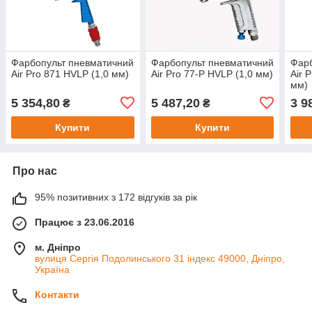
Фарбопульт пневматичний
Фарбопульт пневматичний
Фарб
Air Pro 871 HVLP (1,0 мм)
Air Pro 77-P HVLP (1,0 мм)
Air 
мм)
5 354,80
5 487,20
3 9
₴
₴
Купити
Купити
Про нас
95% позитивних з 172 відгуків за рік
Працює з 23.06.2016
м. Дніпро
вулиця Сергія Подолинського 31 індекс 49000, Дніпро,
Україна
Контакти