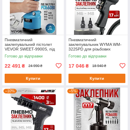
Пневматичний
Пневматичний
заклепувальний пістолет
заклепувальник WYMA WM-
VEVOR SWEET-9900S, під
3225PD для різьбових
різьбові заклепки M3-M12
заклепок M6-M8
Готово до відправки
Готово до відправки
700129
22 491
17 046
₴
₴
24 990 ₴
18 940 ₴
Купити
Купити
–10%
–5%