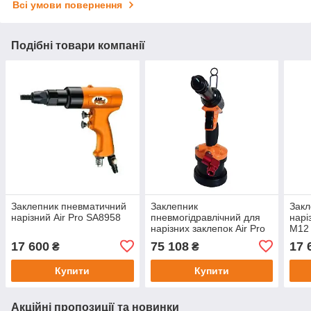
Всі умови повернення
Подібні товари компанії
Заклепник пневматичний
Заклепник
Закл
нарізний Air Pro SA8958
пневмогідравлічний для
нарі
нарізних заклепок Air Pro
М12
SA8952
17 600
75 108
17 
₴
₴
Купити
Купити
Акційні пропозиції та новинки