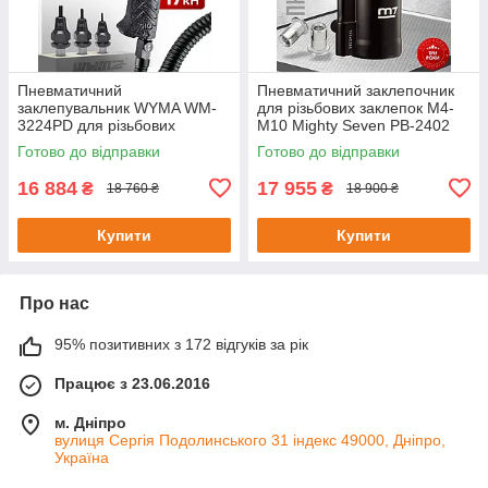
Пневматичний
Пневматичний заклепочник
заклепувальник WYMA WM-
для різьбових заклепок M4-
3224PD для різьбових
M10 Mighty Seven PB-2402
заклепок M4-M6
Готово до відправки
Готово до відправки
16 884
17 955
₴
₴
18 760 ₴
18 900 ₴
Купити
Купити
Про нас
95% позитивних з 172 відгуків за рік
Працює з 23.06.2016
м. Дніпро
вулиця Сергія Подолинського 31 індекс 49000, Дніпро,
Україна