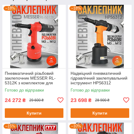
–18%
–18%
Пневматичний різьбовий
Надміцний пневматичний
заклепочник MESSER RL-
гідравлічний заклепувальний
5312K з комплектом для
інструмент HPS6312
встановлення заклепок
Готово до відправки
Готово до відправки
24 272
23 698
₴
₴
29 600 ₴
28 900 ₴
Купити
Купити
–15%
–10%