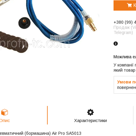
К
+380 (99) 
Продаж (Vi
Telegram)
У компанії
який товар
повернен
Опис
Характеристики
невматичний (бормашина) Air Pro SA5013