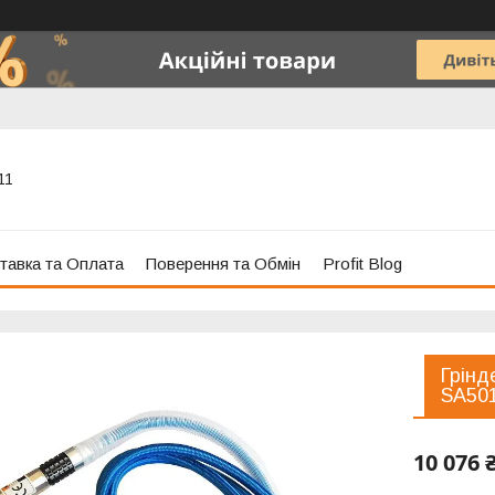
11
тавка та Оплата
Поверення та Обмін
Profit Blog
Грінд
SA50
10 076 