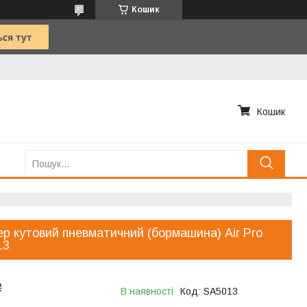
Кошик
Кошик
ер кутовий пневматичний (бормашина) Air Pro
13
₴
В наявності
Код:
SA5013