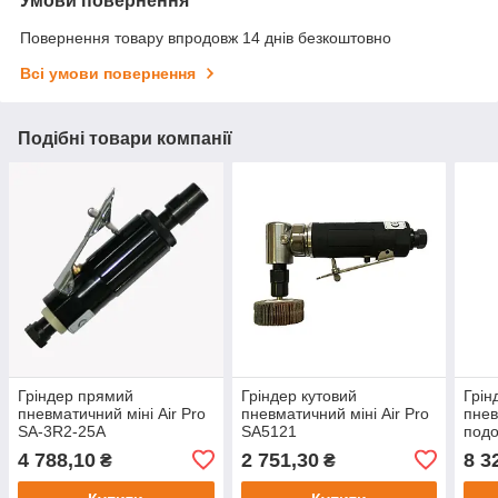
Умови повернення
Повернення товару впродовж 14 днів безкоштовно
Всі умови повернення
Подібні товари компанії
Гріндер прямий
Гріндер кутовий
Грін
пневматичний міні Air Pro
пневматичний міні Air Pro
пне
SA-3R2-25A
SA5121
подо
SA5
4 788,10
2 751,30
8 3
₴
₴