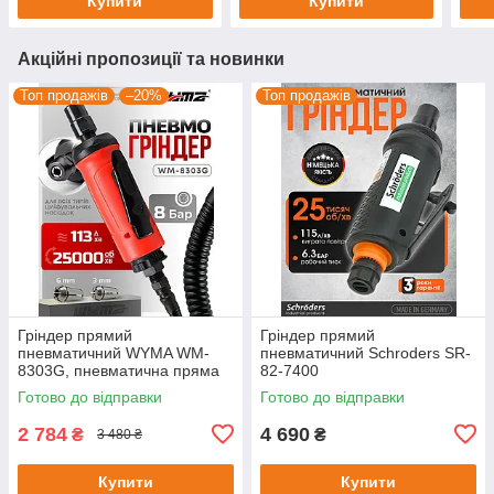
Купити
Купити
Акційні пропозиції та новинки
Топ продажів
–20%
Топ продажів
Гріндер прямий
Гріндер прямий
пневматичний WYMA WM-
пневматичний Schroders SR-
8303G, пневматична пряма
82-7400
зачистна машина на 25000
Готово до відправки
Готово до відправки
об/хв
2 784
4 690
₴
₴
3 480 ₴
Купити
Купити