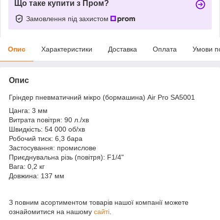
Що таке купити з Пром?
Замовлення під захистом
Опис
Характеристики
Доставка
Оплата
Умови п
Опис
Гріндер пневматичний мікро (бормашина) Air Pro SA5001
Цанга: 3 мм
Витрата повітря: 90 л./хв
Швидкість: 54 000 об/хв
Робочий тиск: 6,3 бара
Застосування: промислове
Приєднувальна різь (повітря): F1/4"
Вага: 0,2 кг
Довжина: 137 мм
З повним асортиментом товарів нашої компанії можете
ознайомитися на нашому
сайті
.