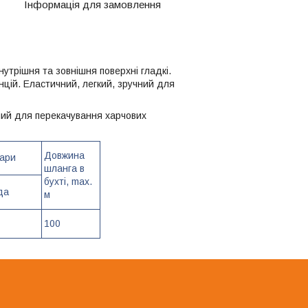
Інформація для замовлення
утрішня та зовнішня поверхні гладкі.
анцій. Еластичний, легкий, зручний для
ний для перекачування харчових
Довжина
бари
шланга в
бухті, max.
да
м
100