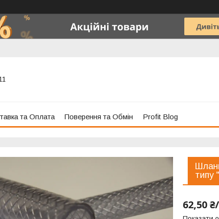
11
тавка та Оплата
Поверення та Обмін
Profit Blog
Шланг
типу 
62,50 ₴
Показати о