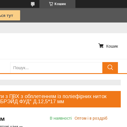
Кошик
Кошик
и з ПВХ з обплетенням із поліефірних ниток
"БРЭЙД ФУД" Д.12,5*17 мм
/м
В наявності
Оптом і в роздріб
птові ціни