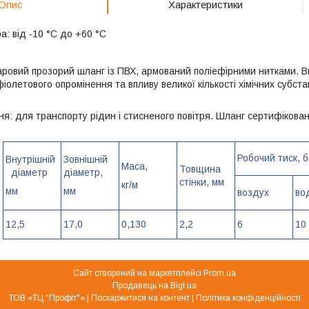
Опис
Характеристики
: від -10 °C до +60 °C
аровий прозорий шланг із ПВХ, армований поліефірними нитками. Вн
іолетового опромінення та впливу великої кількості хімічних субст
я: для транспорту рідин і стисненого повітря. Шланг сертифікова
Робочий тиск, 
Внутрішній
Зовнішній
Маса,
Товщина
діаметр
діаметр,
стінки, мм
кг/м
мм
мм
воздух
во
12,5
17,0
0,130
2,2
6
10
Сайт створений на маркетплейсі
Prom.ua
Продавець на Bigl.ua
ТОВ «ТЦ "Профіт"» |
Поскаржитися на контент
|
Політика конфіденційності