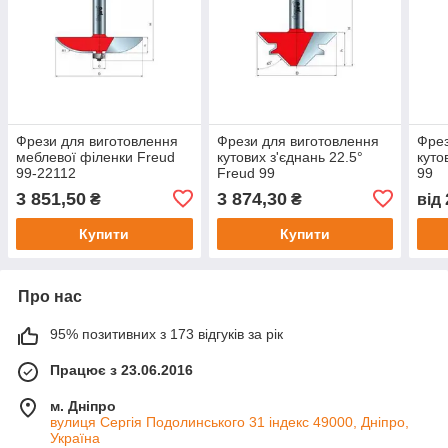
Фрези для виготовлення
Фрези для виготовлення
Фрез
меблевої філенки Freud
кутових з'єднань 22.5°
куто
99-22112
Freud 99
99
3 851,50
3 874,30
₴
₴
від
Купити
Купити
Про нас
95% позитивних з 173 відгуків за рік
Працює з 23.06.2016
м. Дніпро
вулиця Сергія Подолинського 31 індекс 49000, Дніпро,
Україна