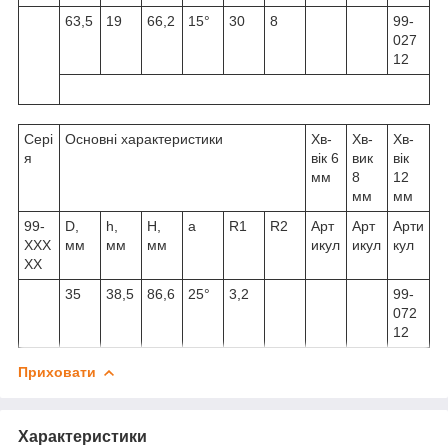
63,5
19
66,2
15°
30
8
99-
027
12
Сері
Основні характеристики
Хв-
Хв-
Хв-
я
вік 6
вик
вік
мм
8
12
мм
мм
99-
D,
h,
H,
a
R1
R2
Арт
Арт
Арти
XXX
мм
мм
мм
икул
икул
кул
XX
35
38,5
86,6
25°
3,2
99-
072
12
Приховати
Характеристики