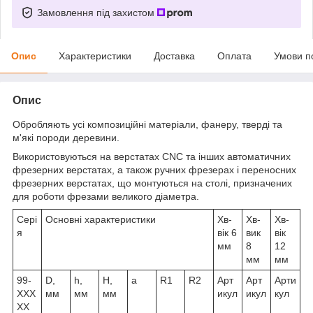
Замовлення під захистом
Опис
Характеристики
Доставка
Оплата
Умови п
Опис
Обробляють усі композиційні матеріали, фанеру, тверді та
м'які породи деревини.
Використовуються на верстатах CNC та інших автоматичних
фрезерних верстатах, а також ручних фрезерах і переносних
фрезерних верстатах, що монтуються на столі, призначених
для роботи фрезами великого діаметра.
Сері
Основні характеристики
Хв-
Хв-
Хв-
я
вік 6
вик
вік
мм
8
12
мм
мм
99-
D,
h,
H,
a
R1
R2
Арт
Арт
Арти
XXX
мм
мм
мм
икул
икул
кул
XX