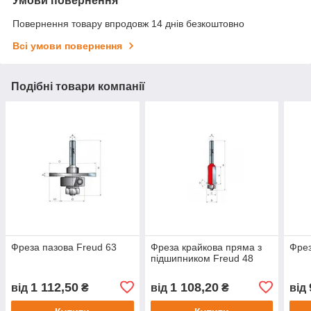
Умови повернення
Повернення товару впродовж 14 днів безкоштовно
Всі умови повернення
Подібні товари компанії
Фреза пазова Freud 63
Фреза крайкова пряма з
Фрез
підшипником Freud 48
1 112,50
1 108,20
від
₴
від
₴
від