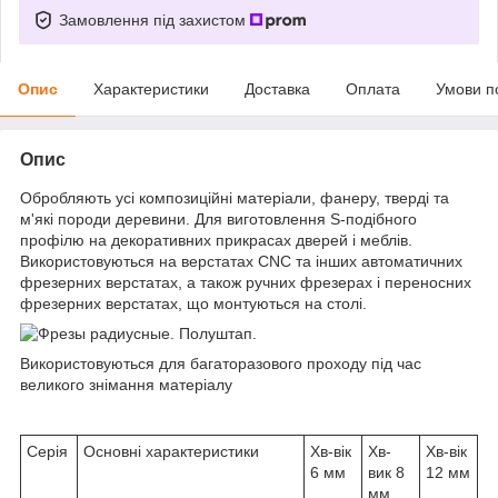
Замовлення під захистом
Опис
Характеристики
Доставка
Оплата
Умови п
Опис
Обробляють усі композиційні матеріали, фанеру, тверді та
м'які породи деревини. Для виготовлення S-подібного
профілю на декоративних прикрасах дверей і меблів.
Використовуються на верстатах CNC та інших автоматичних
фрезерних верстатах, а також ручних фрезерах і переносних
фрезерних верстатах, що монтуються на столі.
Використовуються для багаторазового проходу під час
великого знімання матеріалу
Серія
Основні характеристики
Хв-вік
Хв-
Хв-вік
6 мм
вик 8
12 мм
мм