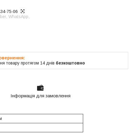
434-75-06
ber, WhatsApp,
я тільки за
м
ня товару протягом 14 днів
безкоштовно
Інформація для замовлення
м