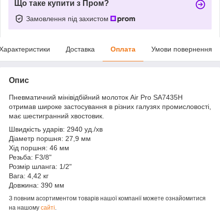
Що таке купити з Пром?
Замовлення під захистом
Характеристики
Доставка
Оплата
Умови повернення
Опис
Пневматичний мінівідбійний молоток Air Pro SA7435H
отримав широке застосування в різних галузях промисловості,
має шестигранний хвостовик.
Швидкість ударів: 2940 уд./хв
Діаметр поршня: 27,9 мм
Хід поршня: 46 мм
Резьба: F3/8"
Розмір шланга: 1/2"
Вага: 4,42 кг
Довжина: 390 мм
З повним асортиментом товарів нашої компанії можете ознайомитися
на нашому
сайті
.