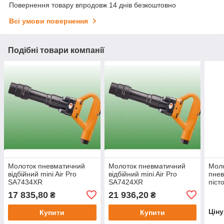
Повернення товару впродовж 14 днів безкоштовно
Всі умови повернення
Подібні товари компанії
Молоток пневматичний
Молоток пневматичний
Моло
відбійний mini Air Pro
відбійний mini Air Pro
пне
SA7434XR
SA7424XR
піст
SA7
17 835,80
21 936,20
₴
₴
Цін
Купити
Купити