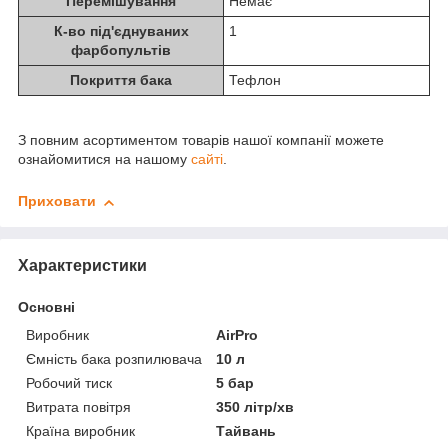
Перемішування
Немає
К-во під'єднуваних
1
фарбопультів
Покриття бака
Тефлон
З повним асортиментом товарів нашої компанії можете
ознайомитися на нашому
сайті
.
Приховати
Характеристики
Основні
Виробник
AirPro
Ємність бака розпилювача
10 л
Робочий тиск
5 бар
Витрата повітря
350 літр/хв
Країна виробник
Тайвань