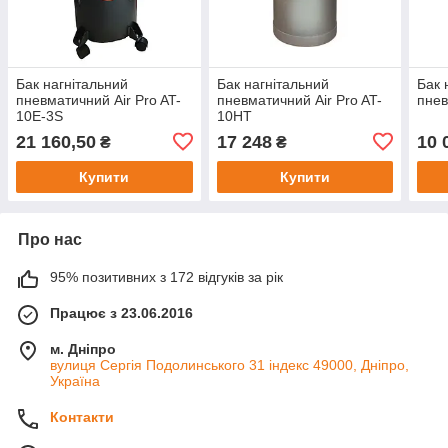
Бак нагнітальний
Бак нагнітальний
Бак 
пневматичний Air Pro AT-
пневматичний Air Pro AT-
пнев
10E-3S
10HT
21 160,50
17 248
10 
₴
₴
Купити
Купити
Про нас
95% позитивних з 172 відгуків за рік
Працює з 23.06.2016
м. Дніпро
вулиця Сергія Подолинського 31 індекс 49000, Дніпро,
Україна
Контакти