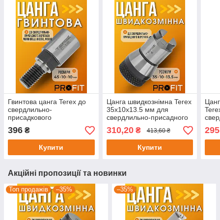
Гвинтова цанга Terex до
Цанга швидкознімна Terex
Цанг
свердлильно-
35х10х13.5 мм для
Tere
присадкового
свердлильно-присадного
свер
верстата MORBIDELLI,
верстата
вер
396
310,20
295
₴
₴
413,60 ₴
BIESSE, WEEKE 45х10 мм
М8L
Купити
Купити
Акційні пропозиції та новинки
Топ продажів
–35%
–35%