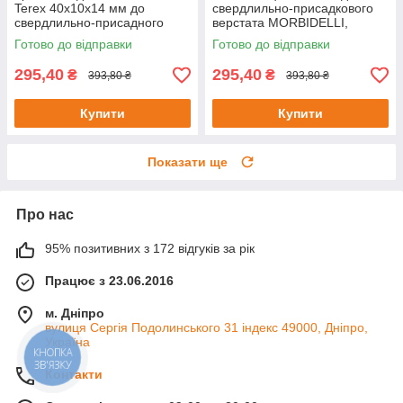
Terex 40x10x14 мм до
свердлильно-присадкового
свердлильно-присадного
верстата MORBIDELLI,
верстата FELDER
BIESSE, WEEKE 45х10 мм
Готово до відправки
Готово до відправки
M10R
295,40
295,40
₴
₴
393,80 ₴
393,80 ₴
Купити
Купити
Показати ще
Про нас
95% позитивних з 172 відгуків за рік
Працює з 23.06.2016
м. Дніпро
вулиця Сергія Подолинського 31 індекс 49000, Дніпро,
Україна
КНОПКА
ЗВ'ЯЗКУ
Контакти