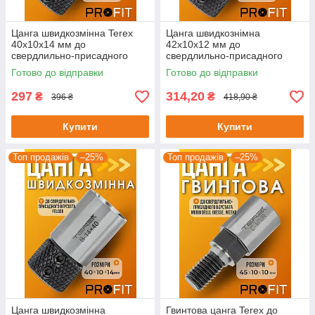
Цанга швидкозмінна Terex
Цанга швидкознімна
40x10x14 мм до
42x10x12 мм до
свердлильно-присадного
свердлильно-присадного
верстата Maggi
верстата Vitap
Готово до відправки
Готово до відправки
297
314,20
₴
₴
396 ₴
418,90 ₴
Купити
Купити
Топ продажів
–25%
Топ продажів
–25%
Цанга швидкозмінна
Гвинтова цанга Terex до