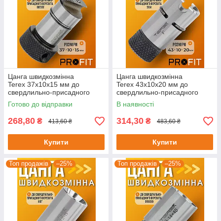
Цанга швидкозмінна
Цанга швидкозмінна
Terex 37x10x15 мм до
Terex 43x10x20 мм до
свердлильно-присадного
свердлильно-присадного
верстата Biesse
верстата SCM
Готово до відправки
В наявності
268,80
314,30
₴
₴
413,60 ₴
483,60 ₴
Купити
Купити
Топ продажів
–25%
Топ продажів
–25%