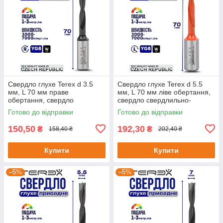
Свердло глухе Terex d 3.5
Свердло глухе Terex d 5.5
мм, L 70 мм праве
мм, L 70 мм ліве обертання,
обертання, свердло
свердло свердлильно-
свердлильно-присадного
присадного верстата,
Готово до відправки
Готово до відправки
верстата, свердло для ЧПУ
свердло для ЧПУ
150,50
192,30
₴
₴
158,40 ₴
202,40 ₴
Купити
Купити
–5%
–5%