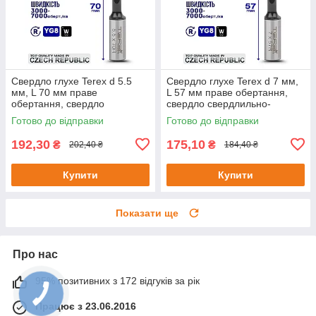
Свердло глухе Terex d 5.5
Свердло глухе Terex d 7 мм,
мм, L 70 мм праве
L 57 мм праве обертання,
обертання, свердло
свердло свердлильно-
свердлильно-присадного
присадного верстата,
Готово до відправки
Готово до відправки
верстата, свердло для ЧПУ
свердло для ЧПУ
192,30
175,10
₴
₴
202,40 ₴
184,40 ₴
Купити
Купити
Показати ще
Про нас
95% позитивних з 172 відгуків за рік
Працює з 23.06.2016