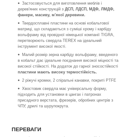
Застосовується для виготовлення меблів і
дерев'яних конструкцій з
ДСП, ЛДСП, МДФ, ЛМДФ,
фанери, масиву, м'якої деревини.
Твердосплавні пластини на основі кобальтової
матриці, що складаються з суміші хрому і карбіду
вольфраму від провідної німецької компанії TIGRA,
перетворюють свердла TEREX на ідеальний
інструмент високої якості.
Малий розмір зерна карбіду вольфраму, введеного
в кобальт дає ідеальне поєднання високої міцності та
високої стійкості. На додаток до гарної зносостійкості
пластини мають високу термостійкість.
2 ріжучі кромки, 2 спіральні канавки, покриті PTFE
Хвостовик свердла має універсальну форму,
підходить для установки в цангах і патронах
присадного верстата, фрезерів, обробних центрів з
ЧПУ, дрилі та шурупокрута.
ПЕРЕВАГИ