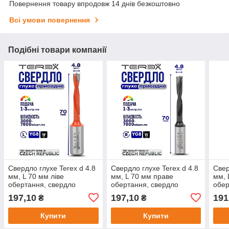
Повернення товару впродовж 14 днів безкоштовно
Всі умови повернення
Подібні товари компанії
Свердло глухе Terex d 4.8
Свердло глухе Terex d 4.8
Свер
мм, L 70 мм ліве
мм, L 70 мм праве
мм, 
обертання, свердло
обертання, свердло
обер
свердлильно-присадного
свердлильно-присадного
свер
197,10
197,10
191
₴
₴
верстата, свердло для
верстата, свердло для
верс
меблів
ЧПУ
ЧПУ
Купити
Купити