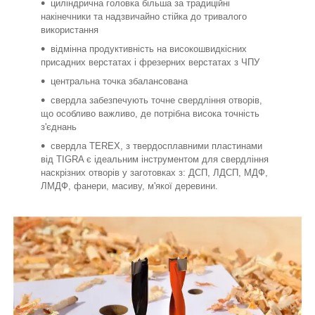
циліндрична головка більша за традиційні
накінечники та надзвичайно стійка до тривалого
використання
відмінна продуктивність на високошвидкісних
присадних верстатах і фрезерних верстатах з ЧПУ
центральна точка збалансована
свердла забезпечують точне свердління отворів,
що особливо важливо, де потрібна висока точність
з'єднань
свердла TEREX, з твердосплавними пластинами
від TIGRA є ідеальним інструментом для свердління
наскрізних отворів у заготовках з: ДСП, ЛДСП, МДФ,
ЛМДФ, фанери, масиву, м'якої деревини.