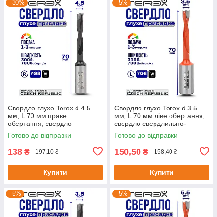
–30%
–5%
Свердло глухе Terex d 4.5
Свердло глухе Terex d 3.5
мм, L 70 мм праве
мм, L 70 мм ліве обертання,
обертання, свердло
свердло свердлильно-
свердлильно-присадного
присадного верстата,
Готово до відправки
Готово до відправки
верстата, свердло для ЧПУ
свердло для меблів
138
150,50
₴
₴
197,10 ₴
158,40 ₴
Купити
Купити
–5%
–5%