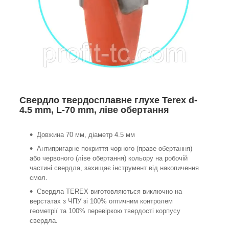
Свердло твердосплавне глухе Terex d-
4.5 mm, L-70 mm, ліве обертання
Довжина 70 мм, діаметр 4.5 мм
Антипригарне покриття чорного (праве обертання)
або червоного (ліве обертання) кольору на робочій
частині свердла, захищає інструмент від накопичення
смол.
Свердла TEREX виготовляються виключно на
верстатах з ЧПУ зі 100% оптичним контролем
геометрії та 100% перевіркою твердості корпусу
свердла.