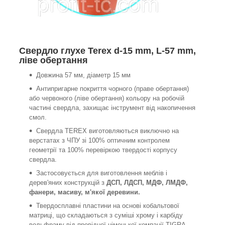
Свердло глухе Terex d-15 mm, L-57 mm,
ліве обертання
Довжина 57 мм, діаметр 15 мм
Антипригарне покриття чорного (праве обертання)
або червоного (ліве обертання) кольору на робочій
частині свердла, захищає інструмент від накопичення
смол.
Свердла TEREX виготовляються виключно на
верстатах з ЧПУ зі 100% оптичним контролем
геометрії та 100% перевіркою твердості корпусу
свердла.
Застосовується для виготовлення меблів і
дерев'яних конструкцій з
ДСП, ЛДСП, МДФ, ЛМДФ,
фанери, масиву, м'якої деревини.
Твердосплавні пластини на основі кобальтової
матриці, що складаються з суміші хрому і карбіду
вольфраму від провідної німецької компанії TIGRA,