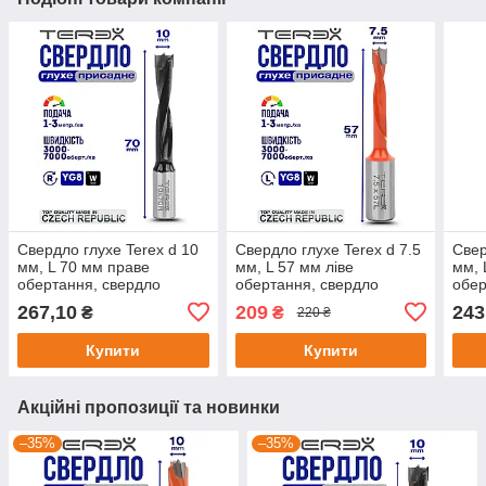
Свердло глухе Terex d 10
Свердло глухе Terex d 7.5
Свер
мм, L 70 мм праве
мм, L 57 мм ліве
мм, 
обертання, свердло
обертання, свердло
обер
свердлильно-присадного
свердлильно-присадного
свер
267,10
209
243
₴
₴
220 ₴
верстата
верстата
верс
Купити
Купити
Акційні пропозиції та новинки
–35%
–35%