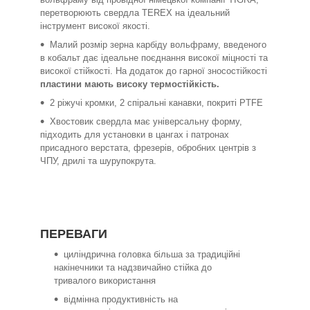
перетворюють свердла TEREX на ідеальний
інструмент високої якості.
Малий розмір зерна карбіду вольфраму, введеного
в кобальт дає ідеальне поєднання високої міцності та
високої стійкості. На додаток до гарної зносостійкості
пластини мають високу термостійкість.
2 ріжучі кромки, 2 спіральні канавки, покриті PTFE
Хвостовик свердла має універсальну форму,
підходить для установки в цангах і патронах
присадного верстата, фрезерів, обробних центрів з
ЧПУ, дрилі та шурупокрута.
ПЕРЕВАГИ
циліндрична головка більша за традиційні
накінечники та надзвичайно стійка до
тривалого використання
відмінна продуктивність на