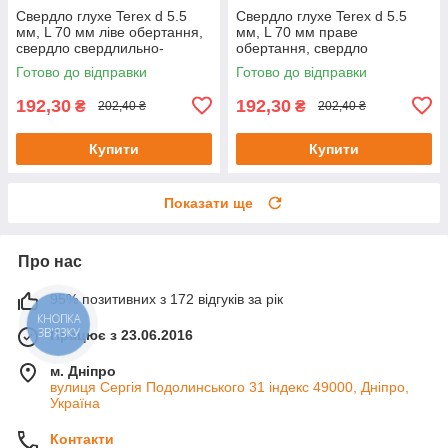
Свердло глухе Terex d 5.5
Свердло глухе Terex d 5.5
мм, L 70 мм ліве обертання,
мм, L 70 мм праве
свердло свердлильно-
обертання, свердло
присадного верстата,
свердлильно-присадного
Готово до відправки
Готово до відправки
свердло для ЧПУ
верстата, свердло для ЧПУ
192,30
192,30
₴
₴
202,40 ₴
202,40 ₴
Купити
Купити
Показати ще
Про нас
95% позитивних з 172 відгуків за рік
КНОПКА
ЗВ'ЯЗКУ
Працює з 23.06.2016
м. Дніпро
вулиця Сергія Подолинського 31 індекс 49000, Дніпро,
Україна
Контакти