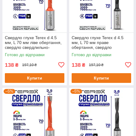
Свердло глухе Terex d 4.5
Свердло глухе Terex d 4.5
мм, L 70 мм ліве обертання,
мм, L 70 мм праве
свердло свердлильно-
обертання, свердло
присадного верстата,
свердлильно-присадного
Готово до відправки
Готово до відправки
свердло для меблів
верстата, свердло для ЧПУ
138
138
₴
₴
197,10 ₴
197,10 ₴
Купити
Купити
–5%
–5%