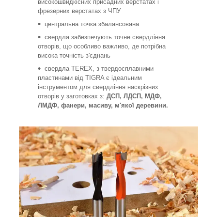
високошвидкісних присадних верстатах і
фрезерних верстатах з ЧПУ
центральна точка збалансована
свердла забезпечують точне свердління
отворів, що особливо важливо, де потрібна
висока точність з'єднань
свердла TEREX, з твердосплавними
пластинами від TIGRA є ідеальним
інструментом для свердління наскрізних
отворів у заготовках з:
ДСП, ЛДСП, МДФ,
ЛМДФ, фанери, масиву, м'якої деревини.