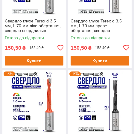
Свердло глухе Terex d 3.5
Свердло глухе Terex d 3.5
мм, L 70 мм ліве обертання,
мм, L 70 мм праве
свердло свердлильно-
обертання, свердло
присадного верстата,
свердлильно-присадного
Готово до відправки
Готово до відправки
свердло для меблів
верстата, свердло для ЧПУ
150,50
150,50
₴
₴
158,40 ₴
158,40 ₴
Купити
Купити
–5%
–5%