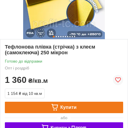
Тефлонова плівка (стрічка) з клеєм
(самоклеюча) 250 мікрон
Готово до відправки
Опт і роздріб
1 360
₴/кв.м
1 154 ₴
від 10 кв.м
Купити
або
Купити з