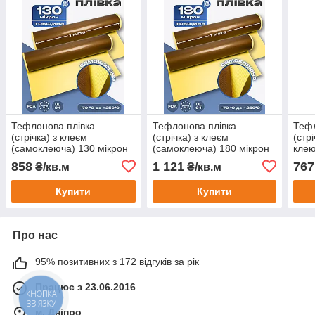
Тефлонова плівка
Тефлонова плівка
Тефл
(стрічка) з клеєм
(стрічка) з клеєм
(стр
(самоклеюча) 130 мікрон
(самоклеюча) 180 мікрон
кле
858
1 121
767
₴/кв.м
₴/кв.м
Купити
Купити
Про нас
95% позитивних з 172 відгуків за рік
Працює з 23.06.2016
КНОПКА
ЗВ'ЯЗКУ
м. Дніпро