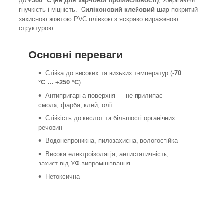
до
+380 °C (не для харчової промисловості)
, зберігаючи
гнучкість і міцність.
Силіконовий клейовий шар
покритий
захисною жовтою PVC плівкою з яскраво вираженою
структурою.
Основні переваги
Стійка до високих та низьких температур (
-70
°C … +250 °C
)
Антипригарна поверхня — не прилипає
смола, фарба, клей, олії
Стійкість до кислот та більшості органічних
речовин
Водонепроникна, пилозахисна, вологостійка
Висока електроізоляція, антистатичність,
захист від УФ-випромінювання
Нетоксична