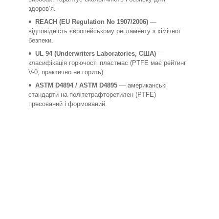
здоров’я.
REACH (EU Regulation No 1907/2006)
—
відповідність європейському регламенту з хімічної
безпеки.
UL 94 (Underwriters Laboratories, США)
—
класифікація горючості пластмас (PTFE має рейтинг
V-0, практично не горить).
ASTM D4894 / ASTM D4895
— американські
стандарти на політетрафторетилен (PTFE)
пресований і формований.