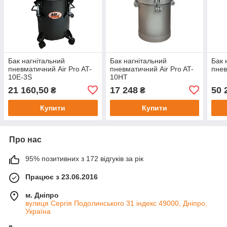
Бак нагнітальний
Бак нагнітальний
Бак 
пневматичний Air Pro AT-
пневматичний Air Pro AT-
пнев
10E-3S
10HT
21 160,50
17 248
50 
₴
₴
Купити
Купити
Про нас
95% позитивних з 172 відгуків за рік
Працює з 23.06.2016
м. Дніпро
вулиця Сергія Подолинського 31 індекс 49000, Дніпро,
Україна