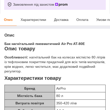
Замовлення під захистом
Опис
Характеристики
Доставка
Оплата
Умови п
Опис
Бак нагнітальний пневматичний Air Pro AT-80E
Опис товару
Особливості:
нагнітальний бак на колесах місткістю 80 літрів
із тефлоновим покриттям придатний для всіх типів матеріалів,
крім водних, легко чиститься, має додатковий подвійний
регулятор.
Характеристики товару
Бренд
AirPro
Місткість бака
80 л
Витрата повітря
350-420 л/хв