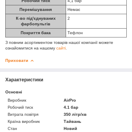
Робочий тиск
4,1 бар
Перемішування
Немає
К-во під'єднуваних
2
фарбопультів
Покриття бака
Тефлон
З повним асортиментом товарів нашої компанії можете
ознайомитися на нашому
сайті
.
Приховати
Характеристики
Основні
Виробник
AirPro
Робочий тиск
4.1 бар
Витрата повітря
350 літр/хв
Країна виробник
Тайвань
Стан
Новий