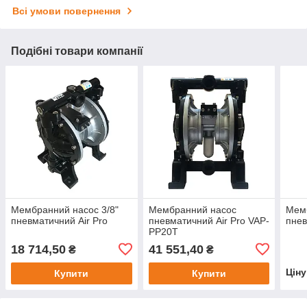
Всі умови повернення
Подібні товари компанії
Мембранний насос 3/8"
Мембранний насос
Мемб
пневматичний Air Pro
пневматичний Air Pro VAP-
пнев
PP20T
18 714,50
41 551,40
₴
₴
Цін
Купити
Купити