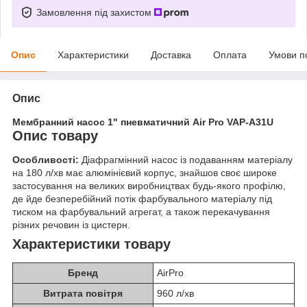
Замовлення під захистом
Опис
Характеристики
Доставка
Оплата
Умови п
Опис
Мембранний насос 1" пневматичний Air Pro VAP-A31U
Опис товару
Особливості:
Діафрагмінний насос із подаванням матеріалу
на 180 л/хв має алюмінієвий корпус, знайшов своє широке
застосування на великих виробництвах будь-якого профілю,
де йде безперебійний потік фарбувального матеріалу під
тиском на фарбувальний агрегат, а також перекачування
різних речовин із цистерн.
Характеристики товару
Бренд
AirPro
Витрата повітря
960 л/хв