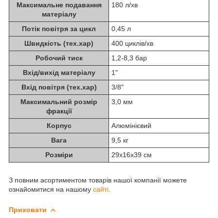
Максимальне подавання
180 л/хв
матеріалу
Потік повітря за цикл
0,45 л
Швидкість (тех.хар)
400 циклів/хв
Робочий тиск
1,2-8,3 бар
Вхід/вихід матеріалу
1"
Вхід повітря (тех.хар)
3/8"
Максимальний розмір
3,0 мм
фракції
Корпус
Алюмінієвий
Вага
9,5 кг
Розміри
29x16x39 см
З повним асортиментом товарів нашої компанії можете
ознайомитися на нашому
сайті
.
Приховати