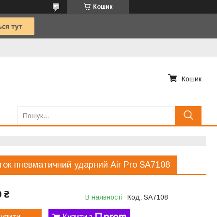
Кошик
Кошик
ок пневматичний ударний Air Pro SA7108
0 ₴
В наявності
Код:
SA7108
упити
Купити з