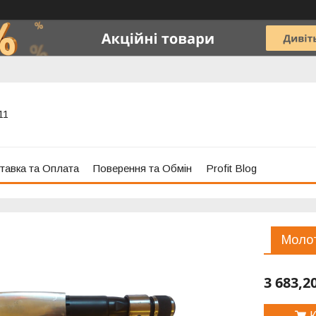
11
тавка та Оплата
Поверення та Обмін
Profit Blog
Молот
3 683,2
К