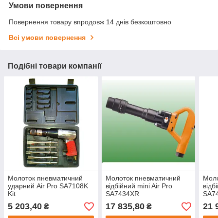
Умови повернення
Повернення товару впродовж 14 днів безкоштовно
Всі умови повернення
Подібні товари компанії
Молоток пневматичний
Молоток пневматичний
Мол
ударний Air Pro SA7108K
відбійний mini Air Pro
відб
Kit
SA7434XR
SA7
5 203,40
17 835,80
21 
₴
₴