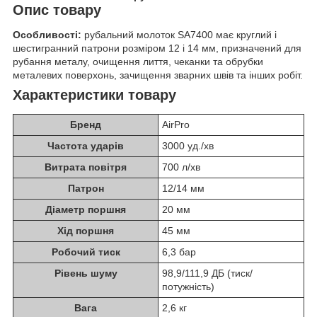
Опис товару
Особливості:
рубальний молоток SA7400 має круглий і
шестигранний патрони розміром 12 і 14 мм, призначений для
рубання металу, очищення лиття, чеканки та обрубки
металевих поверхонь, зачищення зварних швів та інших робіт.
Характеристики товару
Бренд
AirPro
Частота ударів
3000 уд./хв
Витрата повітря
700 л/хв
Патрон
12/14 мм
Діаметр поршня
20 мм
Хід поршня
45 мм
Робочий тиск
6,3 бар
Рівень шуму
98,9/111,9 ДБ (тиск/
потужність)
Вага
2,6 кг