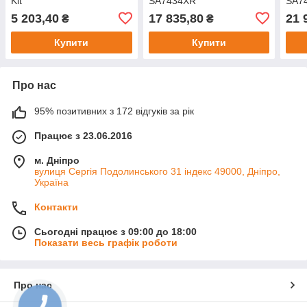
Kit
SA7434XR
SA7
5 203,40
17 835,80
21 
₴
₴
Купити
Купити
Про нас
95% позитивних з 172 відгуків за рік
Працює з 23.06.2016
м. Дніпро
вулиця Сергія Подолинського 31 індекс 49000, Дніпро,
Україна
Контакти
Сьогодні працює з 09:00 до 18:00
Показати весь графік роботи
Про нас
КНОПКА