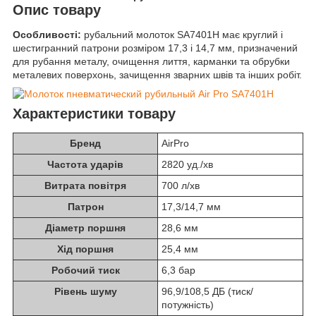
Опис товару
Особливості:
рубальний молоток SA7401H має круглий і
шестигранний патрони розміром 17,3 і 14,7 мм, призначений
для рубання металу, очищення лиття, карманки та обрубки
металевих поверхонь, зачищення зварних швів та інших робіт.
Характеристики товару
Бренд
AirPro
Частота ударів
2820 уд./хв
Витрата повітря
700 л/хв
Патрон
17,3/14,7 мм
Діаметр поршня
28,6 мм
Хід поршня
25,4 мм
Робочий тиск
6,3 бар
Рівень шуму
96,9/108,5 ДБ (тиск/
потужність)