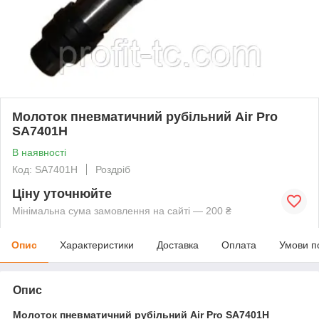
Молоток пневматичний рубільний Air Pro
SA7401H
В наявності
Код: SA7401H
Роздріб
Ціну уточнюйте
Мінімальна сума замовлення на сайті — 200 ₴
Опис
Характеристики
Доставка
Оплата
Умови п
Опис
Молоток пневматичний рубільний Air Pro SA7401H