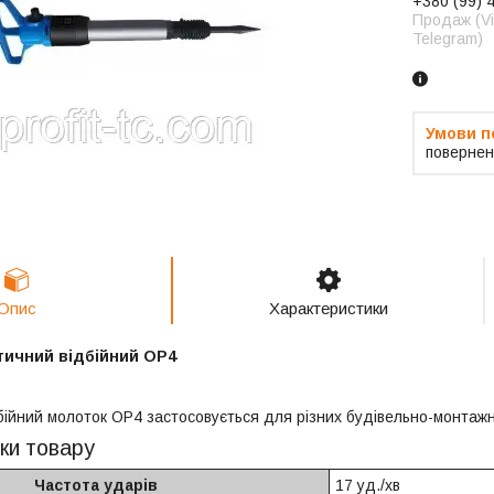
+380 (99) 
Продаж (Vi
Telegram)
повернен
Опис
Характеристики
тичний відбійний OP4
бійний молоток OP4 застосовується для різних будівельно-монтажн
ки товару
Частота ударів
17 уд./хв