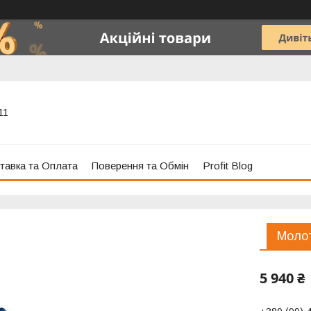
11
тавка та Оплата
Поверення та Обмін
Profit Blog
Молот
5 940 ₴