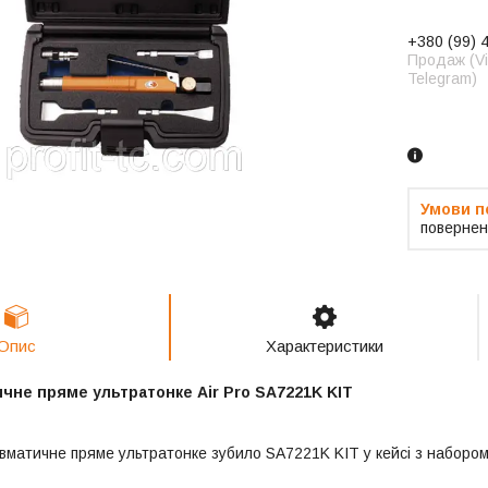
+380 (99) 
Продаж (Vi
Telegram)
Замовленн
телефоно
повернен
Опис
Характеристики
чне пряме ультратонке Air Pro SA7221K KIT
вматичне пряме ультратонке зубило SA7221K KIT у кейсі з набором 