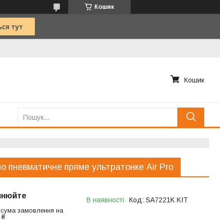
Кошик
Кошик
о пневматичне пряме ультратонке Air Pro
чнюйте
В наявності
Код:
SA7221K KIT
 сума замовлення на
 ₴