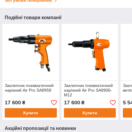
Всі умови повернення
Подібні товари компанії
Заклепник пневматичний
Заклепник пневматичний
Закл
нарізний Air Pro SA8958
нарізний Air Pro SA8906-
витя
М12
17 600
17 600
5 5
₴
₴
Купити
Купити
Акційні пропозиції та новинки