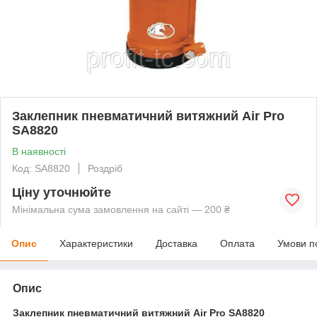
Заклепник пневматичний витяжний Air Pro
SA8820
В наявності
Код: SA8820
Роздріб
Ціну уточнюйте
Мінімальна сума замовлення на сайті — 200 ₴
Опис
Характеристики
Доставка
Оплата
Умови п
Опис
Заклепник пневматичний витяжний Air Pro SA8820