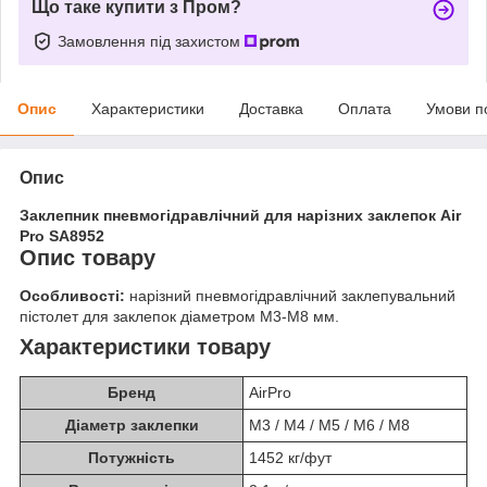
Що таке купити з Пром?
Замовлення під захистом
Опис
Характеристики
Доставка
Оплата
Умови п
Опис
Заклепник пневмогідравлічний для нарізних заклепок Air
Pro SA8952
Опис товару
Особливості:
нарізний пневмогідравлічний заклепувальний
пістолет для заклепок діаметром M3-M8 мм.
Характеристики товару
Бренд
AirPro
Діаметр заклепки
М3 / М4 / М5 / М6 / М8
Потужність
1452 кг/фут