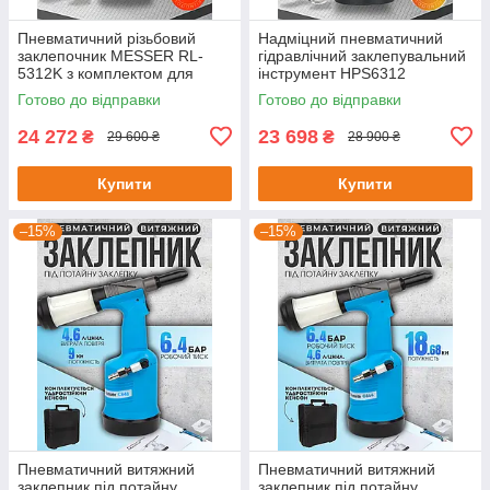
Пневматичний різьбовий
Надміцний пневматичний
заклепочник MESSER RL-
гідравлічний заклепувальний
5312K з комплектом для
інструмент HPS6312
встановлення заклепок
Готово до відправки
Готово до відправки
24 272
23 698
₴
₴
29 600 ₴
28 900 ₴
Купити
Купити
–15%
–15%
Пневматичний витяжний
Пневматичний витяжний
заклепник під потайну
заклепник під потайну