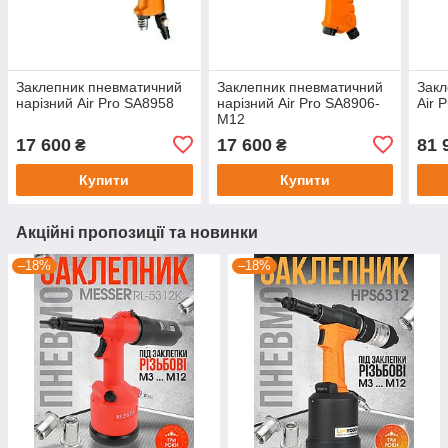
Заклепник пневматичний
Заклепник пневматичний
Закл
нарізний Air Pro SA8958
нарізний Air Pro SA8906-
Air 
М12
17 600
17 600
81 
₴
₴
Купити
Купити
Акційні пропозиції та новинки
–18%
–18%