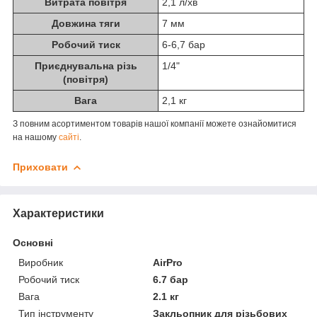
Витрата повітря
2,1 л/хв
Довжина тяги
7 мм
Робочий тиск
6-6,7 бар
Приєднувальна різь
1/4"
(повітря)
Вага
2,1 кг
З повним асортиментом товарів нашої компанії можете ознайомитися
на нашому
сайті
.
Приховати
Характеристики
Основні
Виробник
AirPro
Робочий тиск
6.7 бар
Вага
2.1 кг
Тип інструменту
Закльопник для різьбових