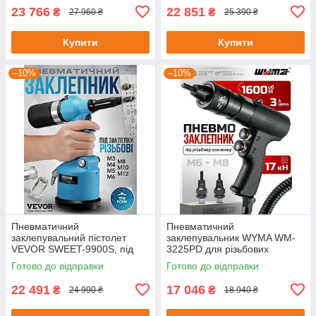
23 766
22 851
₴
₴
27 960 ₴
25 390 ₴
Купити
Купити
–10%
–10%
Пневматичний
Пневматичний
заклепувальний пістолет
заклепувальник WYMA WM-
VEVOR SWEET-9900S, під
3225PD для різьбових
різьбові заклепки M3-M12
заклепок M6-M8
Готово до відправки
Готово до відправки
700129
22 491
17 046
₴
₴
24 990 ₴
18 940 ₴