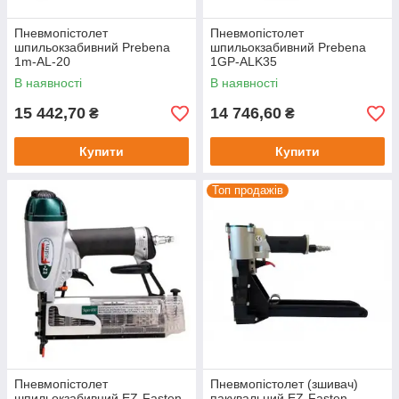
Пневмопістолет
Пневмопістолет
шпильокзабивний Prebena
шпильокзабивний Prebena
1m-AL-20
1GP-ALK35
В наявності
В наявності
15 442,70
14 746,60
₴
₴
Купити
Купити
Топ продажів
Пневмопістолет
Пневмопістолет (зшивач)
шпильокзабивний EZ-Fasten
пакувальний EZ-Fasten