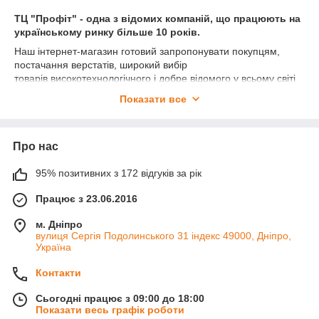
ТЦ "Профіт" - одна з відомих компаній, що працюють на
українському ринку більше 10 років.
Наш інтернет-магазин готовий запропонувати покупцям,
постачання верстатів, широкий вибір
товарів високотехнологічного і добре відомого у всьому світі
обладнання та ріжучого інструменту для меблевих та
Показати все
деревообробних підприємств.
У цьому розділі сайту представлений великий асортимент
пневмопістолетів шпилькозабивных, якісного виробника
Про нас
"Terex".
Пневмопістолети шпилькозабивні
-
застосовуються для монтажу дерев'яних виробів за
95% позитивних з 172 відгуків за рік
допомогою шпильок, фіксація дерев'яних деталей при
склеюванні, робота з меблями, монтаж лиштв, плінтусів,
Працює з 23.06.2016
штапиків і розкладки. Використовується для внутрішніх і
зовнішніх робіт при обшивці дерев'яної облицюванням, а
м. Дніпро
також прикріплення деталей, не несуть навантаження.
вулиця Сергія Подолинського 31 індекс 49000, Дніпро,
Цінуються за те, що слід, який залишає у місці їх входження,
Україна
практично не видно. Це інструмент, який працює від енергії
Контакти
стисненого повітря і приводиться в дію за допомогою
ротаційного або поршневого двигуна. Безпека праці під час
Сьогодні працює з 09:00 до 18:00
роботи забезпечує наявність запобіжника, що виключає
Показати весь графік роботи
мимовільний постріл. На сьогоднішній день жоден