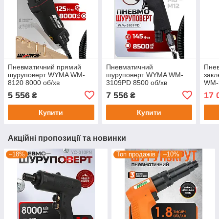
Пневматичний прямий
Пневматичний
Пне
шуруповерт WYMA WM-
шуруповерт WYMA WM-
зак
8120 8000 об/хв
3109PD 8500 об/хв
WM-3
закл
5 556
7 556
17 
₴
₴
Купити
Купити
Акційні пропозиції та новинки
–18%
Топ продажів
–10%