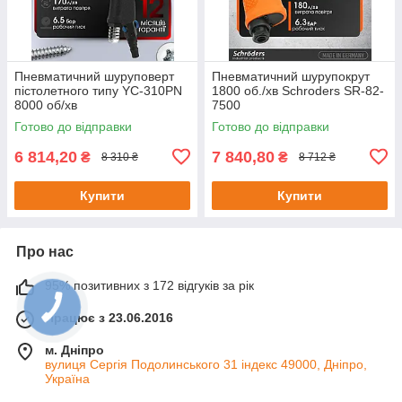
Пневматичний шуруповерт
Пневматичний шурупокрут
пістолетного типу YC-310PN
1800 об./хв Schroders SR-82-
8000 об/хв
7500
Готово до відправки
Готово до відправки
6 814,20
7 840,80
₴
₴
8 310 ₴
8 712 ₴
Купити
Купити
Про нас
95% позитивних з 172 відгуків за рік
Працює з 23.06.2016
м. Дніпро
вулиця Сергія Подолинського 31 індекс 49000, Дніпро,
Україна