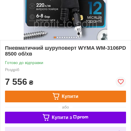
Пневматичний шуруповерт WYMA WM-3106PD
8500 об/хв
Готово до відправки
Роздріб
7 556
₴
Купити
або
Купити з