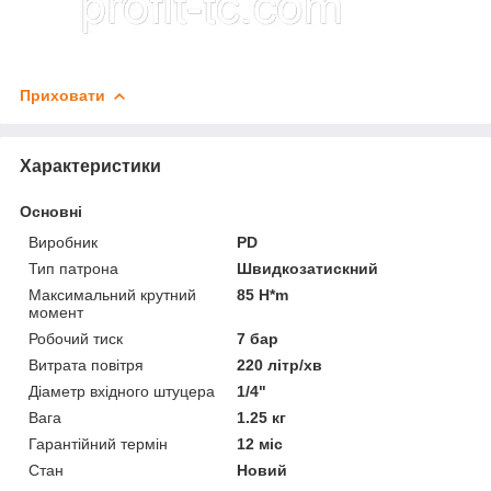
Приховати
Характеристики
Основні
Виробник
PD
Тип патрона
Швидкозатискний
Максимальний крутний
85 H*m
момент
Робочий тиск
7 бар
Витрата повітря
220 літр/хв
Діаметр вхідного штуцера
1/4"
Вага
1.25 кг
Гарантійний термін
12 міс
Стан
Новий