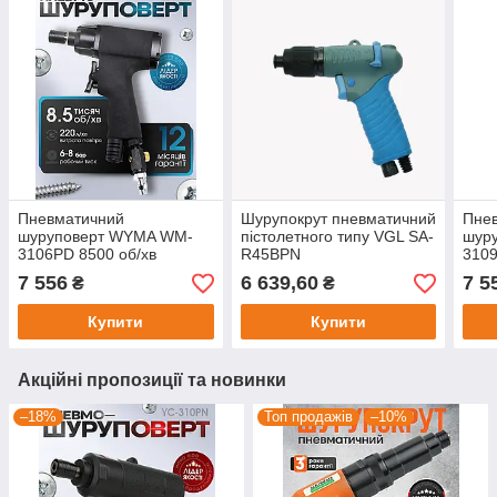
Пневматичний
Шурупокрут пневматичний
Пне
шуруповерт WYMA WM-
пістолетного типу VGL SA-
шур
3106PD 8500 об/хв
R45BPN
3109
7 556
6 639,60
7 5
₴
₴
Купити
Купити
Акційні пропозиції та новинки
–18%
Топ продажів
–10%