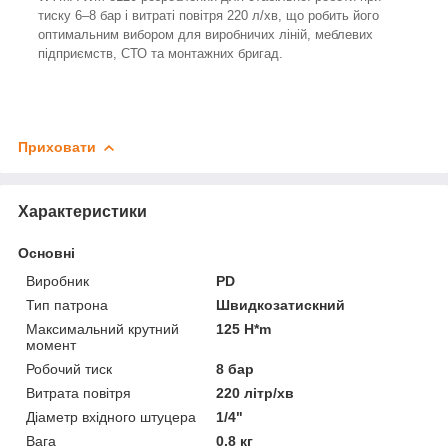
тиску 6–8 бар і витраті повітря 220 л/хв, що робить його
оптимальним вибором для виробничих ліній, меблевих
підприємств, СТО та монтажних бригад.
Приховати
Характеристики
Основні
Виробник
PD
Тип патрона
Швидкозатискний
Максимальний крутний
125 H*m
момент
Робочий тиск
8 бар
Витрата повітря
220 літр/хв
Діаметр вхідного штуцера
1/4"
Вага
0.8 кг