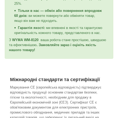
25%.
Тільки в нас — обмін або повернення впродовж
60 днів:
ви можете повернути або обміняти товар,
якщо він вам не підходить.
Гарантія якості:
ми впевнені в якості та гарантуємо
оригінальність кожного товару, представленого в нас.
З
WYMA WM-8120
ваша робота стане простішою, швидшою
та ефективнішою
. Замовляйте зараз і оцініть якість
нашого товару!
Міжнародні стандарти та сертифікації
Маркування CE (європейська відповідність) підтверджує
відповідність продукції основним стандартам безпеки,
гігієни та екологічності, необхідним для продажу в
Європейській економічній зоні (ЄЕЗ). Сертифікат CE є
обов'язковим документом для електронних пристроїв,
промислового обладнання, медичних приладів та інших
категорій товарів, що забезпечує їх легальний вихід на