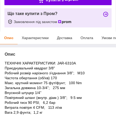
Що таке купити з Пром?
Замовлення під захистом
Опис
Характеристики
Доставка
Оплата
Умови п
Опис
ТЕХНІЧНІ ХАРАКТЕРИСТИКИ: JAR-6310A
Приєднувальний квадрат 3/8"
Робочий розмір нарізного з'єднання 3/8”; M10
Частота обертання (об/хв) 170
Макс. крутний момент 75 фут/фунт; 100 Nm
Загальна довжина 10-3/4”; 275 мм
Впускной штуцер 1/4”
Повітряний шланг (внутр. діам.) 3/8”; 9.5 мм
Робочий тиск 90 PSI; 6,2 бар
Витрата повітря 4 CFM; 113 л/хв
Вага 2,9 фунта; 1,2 кг