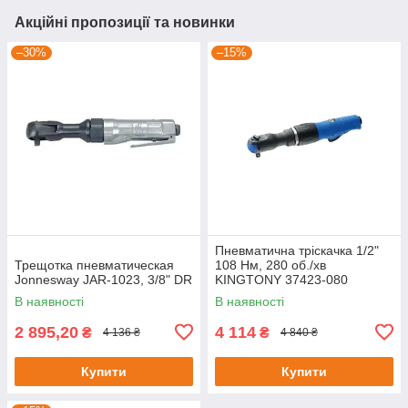
Акційні пропозиції та новинки
–30%
–15%
Пневматична тріскачка 1/2"
Трещотка пневматическая
108 Нм, 280 об./хв
Jonnesway JAR-1023, 3/8" DR
KINGTONY 37423-080
В наявності
В наявності
2 895,20
4 114
₴
₴
4 136 ₴
4 840 ₴
Купити
Купити