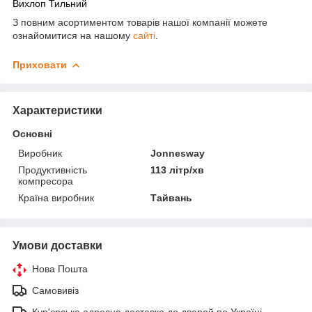
Вихлоп Тильний
З повним асортиментом товарів нашої компанії можете
ознайомитися на нашому
сайті
.
Приховати
Характеристики
Основні
Виробник
Jonnesway
Продуктивність
113 літр/хв
компресора
Країна виробник
Тайвань
Умови доставки
Нова Пошта
Самовивіз
Кур'єрська адресна доставка до дверей по Україні