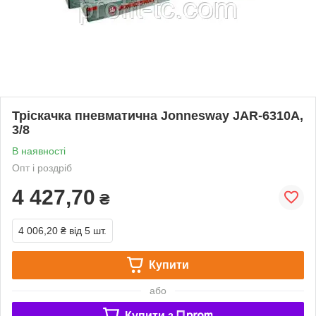
Тріскачка пневматична Jonnesway JAR-6310A,
3/8
В наявності
Опт і роздріб
4 427,70
₴
4 006,20 ₴
від 5 шт.
Купити
або
Купити з