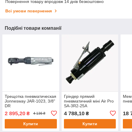
Повернення товару впродовж 14 днів безкоштовно
Всі умови повернення
Подібні товари компанії
Трещотка пневматическая
Гріндер прямий
Мемб
Jonnesway JAR-1023, 3/8"
пневматичний міні Air Pro
пнев
DR
SA-3R2-25A
2 895,20
4 788,10
18 
₴
₴
4 136 ₴
Купити
Купити