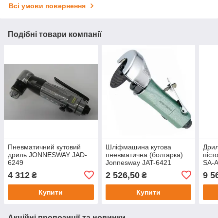
Всі умови повернення
Подібні товари компанії
Пневматичний кутовий
Шліфмашина кутова
Дрил
дриль JONNESWAY JAD-
пневматична (болгарка)
піст
6249
Jonnesway JAT-6421
SA-
4 312
2 526,50
9 5
₴
₴
Купити
Купити
Акційні пропозиції та новинки