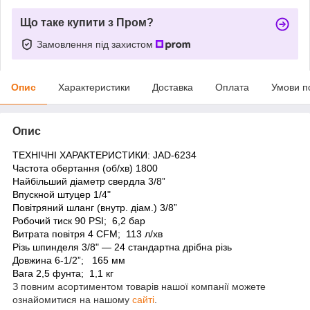
Що таке купити з Пром?
Замовлення під захистом
Опис
Характеристики
Доставка
Оплата
Умови п
Опис
ТЕХНІЧНІ ХАРАКТЕРИСТИКИ: JAD-6234
Частота обертання (об/хв) 1800
Найбільший діаметр свердла 3/8”
Впускной штуцер 1/4"
Повітряний шланг (внутр. діам.) 3/8”
Робочий тиск 90 PSI; 6,2 бар
Витрата повітря 4 CFM; 113 л/хв
Різь шпинделя 3/8" — 24 стандартна дрібна різь
Довжина 6-1/2”; 165 мм
Вага 2,5 фунта; 1,1 кг
З повним асортиментом товарів нашої компанії можете
ознайомитися на нашому
сайті
.