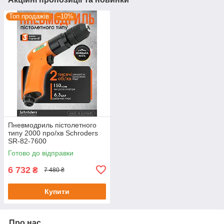
Топ продажів
–10%
Пневмодриль пістолетного
типу 2000 про/хв Schroders
SR-82-7600
Готово до відправки
6 732
₴
7 480 ₴
Купити
Про нас