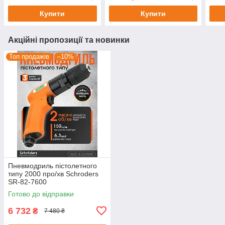
Купити
Купити
Акційні пропозиції та новинки
Топ продажів
–10%
Пневмодриль пістолетного
типу 2000 про/хв Schroders
SR-82-7600
Готово до відправки
6 732
₴
7 480 ₴