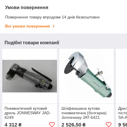
Умови повернення
Повернення товару впродовж 14 днів безкоштовно
Всі умови повернення
Подібні товари компанії
Пневматичний кутовий
Шліфмашина кутова
Дрил
дриль JONNESWAY JAD-
пневматична (болгарка)
піст
6249
Jonnesway JAT-6421
SA-
4 312
2 526,50
9 5
₴
₴