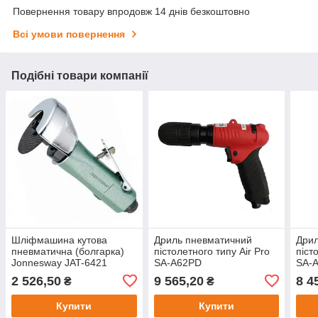
Повернення товару впродовж 14 днів безкоштовно
Всі умови повернення
Подібні товари компанії
Шліфмашина кутова
Дриль пневматичний
Дрил
пневматична (болгарка)
пістолетного типу Air Pro
піст
Jonnesway JAT-6421
SA-A62PD
SA-
2 526,50
9 565,20
8 4
₴
₴
Купити
Купити