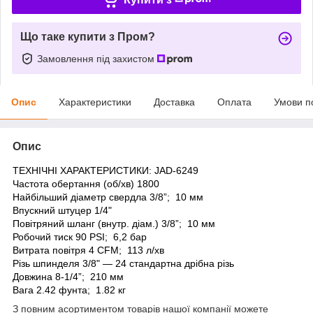
Що таке купити з Пром?
Замовлення під захистом
Опис
Характеристики
Доставка
Оплата
Умови п
Опис
ТЕХНІЧНІ ХАРАКТЕРИСТИКИ: JAD-6249
Частота обертання (об/хв) 1800
Найбільший діаметр свердла 3/8”; 10 мм
Впускний штуцер 1/4"
Повітряний шланг (внутр. діам.) 3/8”; 10 мм
Робочий тиск 90 PSI; 6,2 бар
Витрата повітря 4 CFM; 113 л/хв
Різь шпинделя 3/8" — 24 стандартна дрібна різь
Довжина 8-1/4”; 210 мм
Вага 2.42 фунта; 1.82 кг
З повним асортиментом товарів нашої компанії можете