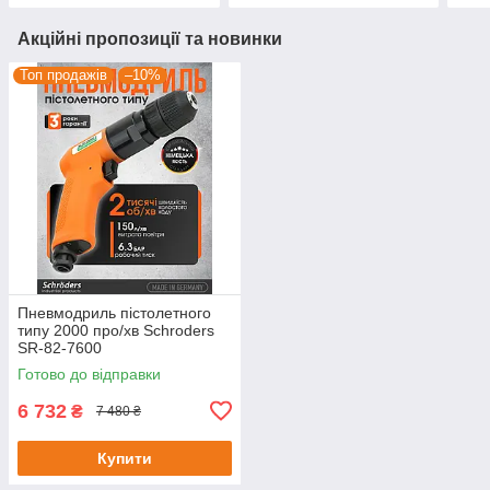
Акційні пропозиції та новинки
Топ продажів
–10%
Пневмодриль пістолетного
типу 2000 про/хв Schroders
SR-82-7600
Готово до відправки
6 732
₴
7 480 ₴
Купити