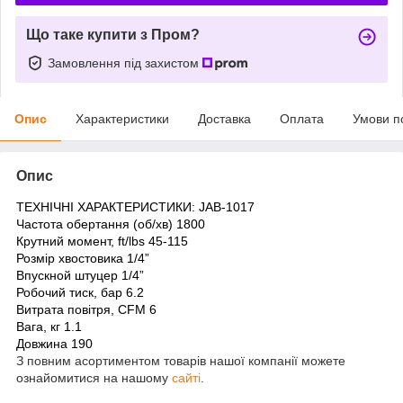
Що таке купити з Пром?
Замовлення під захистом
Опис
Характеристики
Доставка
Оплата
Умови п
Опис
ТЕХНІЧНІ ХАРАКТЕРИСТИКИ: JAB-1017
Частота обертання (об/хв) 1800
Крутний момент, ft/lbs 45-115
Розмір хвостовика 1/4”
Впускной штуцер 1/4”
Робочий тиск, бар 6.2
Витрата повітря, CFM 6
Вага, кг 1.1
Довжина 190
З повним асортиментом товарів нашої компанії можете
ознайомитися на нашому
сайті
.