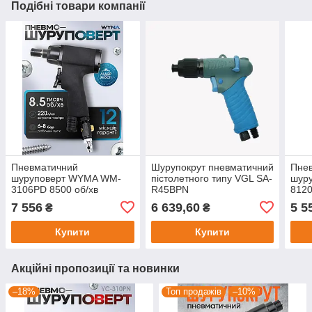
Подібні товари компанії
Пневматичний
Шурупокрут пневматичний
Пне
шуруповерт WYMA WM-
пістолетного типу VGL SA-
шур
3106PD 8500 об/хв
R45BPN
8120
7 556
6 639,60
5 5
₴
₴
Купити
Купити
Акційні пропозиції та новинки
–18%
Топ продажів
–10%