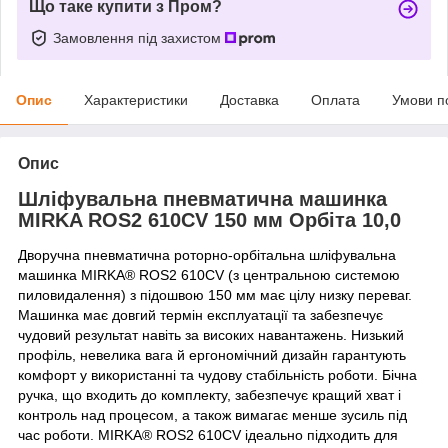
Що таке купити з Пром?
Замовлення під захистом
Опис
Характеристики
Доставка
Оплата
Умови п
Опис
Шліфувальна пневматична машинка
MIRKA ROS2 610CV 150 мм Орбіта 10,0
Дворучна пневматична роторно-орбітальна шліфувальна
машинка MIRKA® ROS2 610CV (з центральною системою
пиловидалення) з підошвою 150 мм має цілу низку переваг.
Машинка має довгий термін експлуатації та забезпечує
чудовий результат навіть за високих навантажень. Низький
профіль, невелика вага й ергономічний дизайн гарантують
комфорт у використанні та чудову стабільність роботи. Бічна
ручка, що входить до комплекту, забезпечує кращий хват і
контроль над процесом, а також вимагає менше зусиль під
час роботи. MIRKA® ROS2 610CV ідеально підходить для