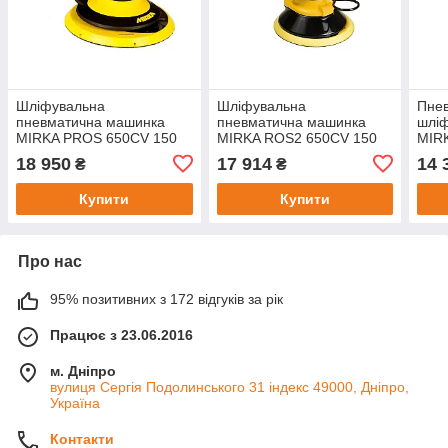
Шліфувальна
Шліфувальна
Пне
пневматична машинка
пневматична машинка
шлі
MIRKA PROS 650CV 150
MIRKA ROS2 650CV 150
MIR
мм орбіта 5,0
мм орбіта 5.0
мм з
18 950
17 914
14 
₴
₴
пил
Купити
Купити
Про нас
95% позитивних з 172 відгуків за рік
Працює з 23.06.2016
м. Дніпро
вулиця Сергія Подолинського 31 індекс 49000, Дніпро,
Україна
Контакти