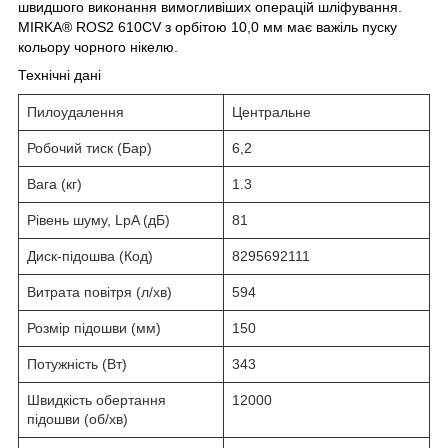
швидшого виконання вимогливіших операцій шліфування.
MIRKA® ROS2 610CV з орбітою 10,0 мм має важіль пуску
кольору чорного нікелю.
Технічні дані
Пилоудалення
Центральне
Робочий тиск (Бар)
6,2
Вага (кг)
1.3
Рівень шуму, LpA (дБ)
81
Диск-підошва (Код)
8295692111
Витрата повітря (л/хв)
594
Розмір підошви (мм)
150
Потужність (Вт)
343
Швидкість обертання
12000
підошви (об/хв)