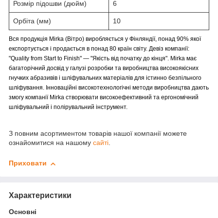
Розмір підошви (дюйм)
6
Орбіта (мм)
10
Вся продукція Mirka (Вітро) виробляється у Фінляндії, понад 90% якої
експортується і продається в понад 80 країн світу. Девіз компанії:
"Quality from Start to Finish" — "Якість від початку до кінця". Mirka має
багаторічний досвід у галузі розробки та виробництва високоякісних
гнучких абразивів і шліфувальних матеріалів для істинно безпільного
шліфування. Інноваційні високотехнологічні методи виробництва дають
змогу компанії Mirka створювати високоефективний та ергономічний
шліфувальний і полірувальний інструмент.
З повним асортиментом товарів нашої компанії можете
ознайомитися на нашому
сайті
.
Приховати
Характеристики
Основні