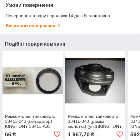
Умови повернення
Повернення товару впродовж 14 днів безкоштовно
Всі умови повернення
Подібні товари компанії
Ремкомплект гайковерта
Ремкомплект гайковерта
Ремк
33411-040 (сепаратор)
33411-040 (рамка
3341
KINGTONY 33411-A33
молотка) (уп.1)KINGTONY
KIN
33411-A34
66
1 967,70
592
₴
₴