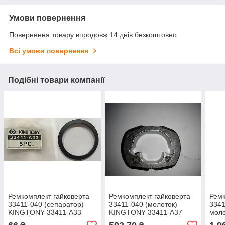
Умови повернення
Повернення товару впродовж 14 днів безкоштовно
Всі умови повернення
Подібні товари компанії
Ремкомплект гайковерта
Ремкомплект гайковерта
Ремк
33411-040 (сепаратор)
33411-040 (молоток)
3341
KINGTONY 33411-A33
KINGTONY 33411-A37
моло
3341