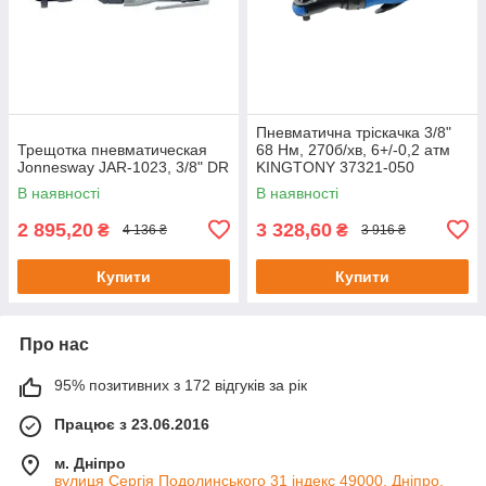
Пневматична тріскачка 3/8"
Трещотка пневматическая
68 Нм, 270б/хв, 6+/-0,2 атм
Jonnesway JAR-1023, 3/8" DR
KINGTONY 37321-050
В наявності
В наявності
2 895,20
3 328,60
₴
₴
4 136 ₴
3 916 ₴
Купити
Купити
Про нас
95% позитивних з 172 відгуків за рік
Працює з 23.06.2016
м. Дніпро
вулиця Сергія Подолинського 31 індекс 49000, Дніпро,