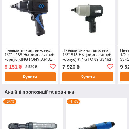
Пневматичний гайковерт
Пневматичний гайковерт
Пнев
1/2" 1288 Нм композитний
1/2" 813 Нм (композитний
1/2
корпус KINGTONY 33481-
корпус) KINGTONY 33461-
3341
095
060
8 151
7 920
9 5
₴
₴
8 580 ₴
Купити
Купити
Акційні пропозиції та новинки
–30%
–15%