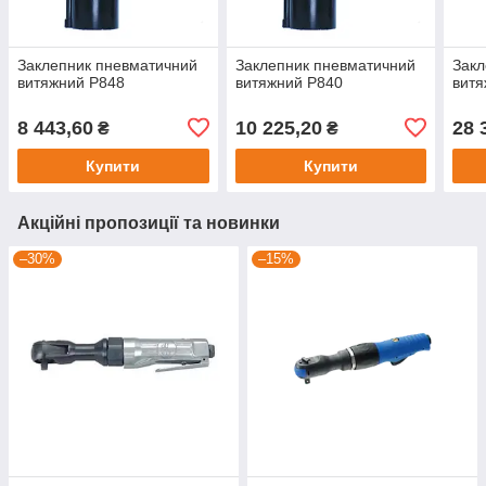
Заклепник пневматичний
Заклепник пневматичний
Закл
витяжний P848
витяжний P840
витя
8 443,60
10 225,20
28 
₴
₴
Купити
Купити
Акційні пропозиції та новинки
–30%
–15%