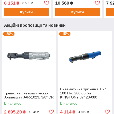
095
100
060
8 151
10 560
7 9
₴
₴
8 580 ₴
Купити
Купити
Акційні пропозиції та новинки
–30%
–15%
Пневматична тріскачка 1/2"
Трещотка пневматическая
108 Нм, 280 об./хв
Jonnesway JAR-1023, 3/8" DR
KINGTONY 37423-080
В наявності
В наявності
2 895,20
4 114
₴
₴
4 136 ₴
4 840 ₴