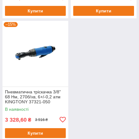
Купити
Купити
–15%
Пневматична тріскачка 3/8"
68 Нм, 270б/хв, 6+/-0,2 атм
KINGTONY 37321-050
В наявності
3 328,60
₴
3 916 ₴
Купити