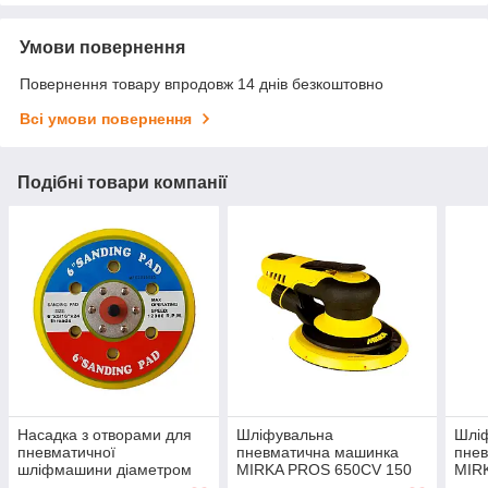
Умови повернення
Повернення товару впродовж 14 днів безкоштовно
Всі умови повернення
Подібні товари компанії
Насадка з отворами для
Шліфувальна
Шлі
пневматичної
пневматична машинка
пне
шліфмашини діаметром
MIRKA PROS 650CV 150
MIR
VGL PAD-662 — 150 мм
мм орбіта 5,0
мм о