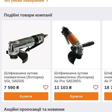
Всі умови повернення
Подібні товари компанії
Шліфмашина кутова
Шліфмашина кутова
Шлі
пневматична (болгарка)
пневматична (болгарка)
пнев
VGL SA5505
Air Pro SA5390S
Air 
7 590
11 103
18 
₴
₴
Купити
Купити
Акційні пропозиції та новинки