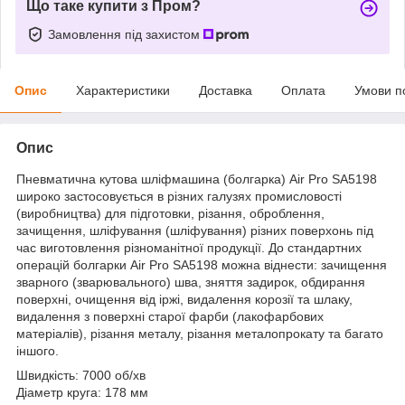
Що таке купити з Пром?
Замовлення під захистом
Опис
Характеристики
Доставка
Оплата
Умови п
Опис
Пневматична кутова шліфмашина (болгарка) Air Pro SA5198
широко застосовується в різних галузях промисловості
(виробництва) для підготовки, різання, оброблення,
зачищення, шліфування (шліфування) різних поверхонь під
час виготовлення різноманітної продукції. До стандартних
операцій болгарки Air Pro SA5198 можна віднести: зачищення
зварного (зварювального) шва, зняття задирок, обдирання
поверхні, очищення від іржі, видалення корозії та шлаку,
видалення з поверхні старої фарби (лакофарбових
матеріалів), різання металу, різання металопрокату та багато
іншого.
Швидкість: 7000 об/хв
Діаметр круга: 178 мм