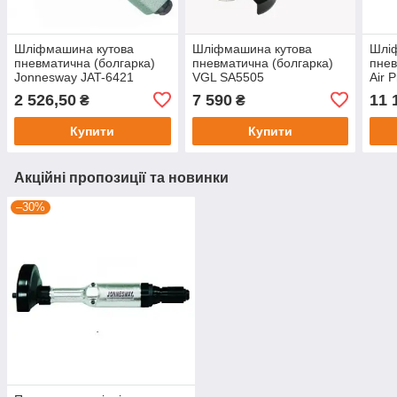
Шліфмашина кутова
Шліфмашина кутова
Шлі
пневматична (болгарка)
пневматична (болгарка)
пнев
Jonnesway JAT-6421
VGL SA5505
Air 
2 526,50
7 590
11 
₴
₴
Купити
Купити
Акційні пропозиції та новинки
–30%