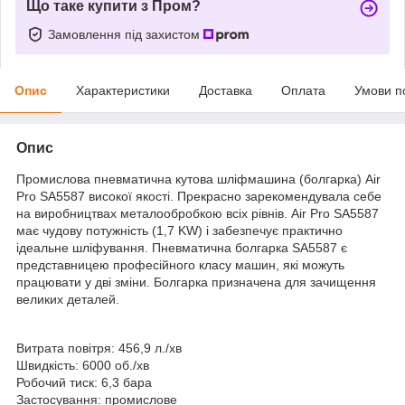
Що таке купити з Пром?
Замовлення під захистом
Опис
Характеристики
Доставка
Оплата
Умови п
Опис
Промислова пневматична кутова шліфмашина (болгарка) Air
Pro SA5587 високої якості. Прекрасно зарекомендувала себе
на виробництвах металообробкою всіх рівнів. Air Pro SA5587
має чудову потужність (1,7 KW) і забезпечує практично
ідеальне шліфування. Пневматична болгарка SA5587 є
представницею професійного класу машин, які можуть
працювати у дві зміни. Болгарка призначена для зачищення
великих деталей.
Витрата повітря: 456,9 л./хв
Швидкість: 6000 об./хв
Робочий тиск: 6,3 бара
Застосування: промислове